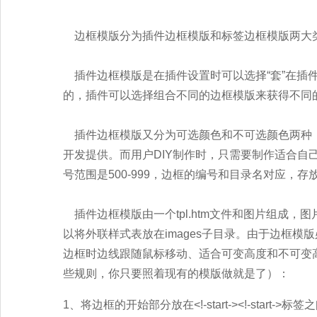
边框模版分为插件边框模版和标签边框模版两大类
插件边框模版是在插件设置时可以选择“套”在插
的，插件可以选择组合不同的边框模版来获得不同
插件边框模版又分为可选颜色和不可选颜色两种，
开发提供。而用户DIY制作时，只需要制作适合自
号范围是500-999，边框的编号和目录名对应，存放在
插件边框模版由一个tpl.htm文件和图片组成，
以将外联样式表放在images子目录。由于边框模
边框时边线跟随鼠标移动、适合可变高度和不可变
些规则，你只要照着现有的模版做就是了）：
1、将边框的开始部分放在<!-start-><!-start->标