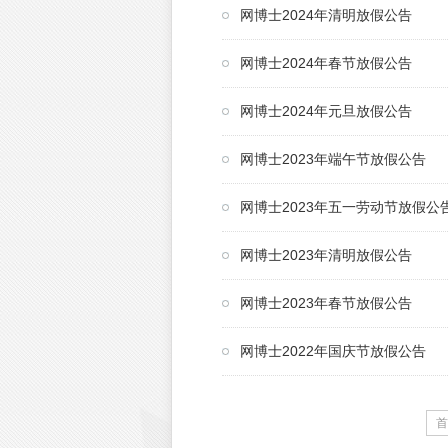
网博士2024年清明放假公告
网博士2024年春节放假公告
网博士2024年元旦放假公告
网博士2023年端午节放假公告
网博士2023年五一劳动节放假公
网博士2023年清明放假公告
网博士2023年春节放假公告
网博士2022年国庆节放假公告
首