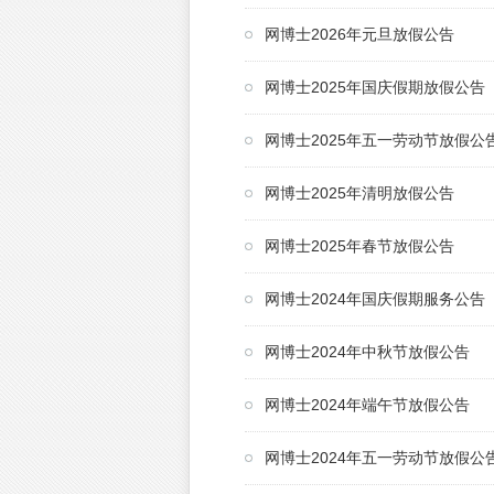
网博士2026年元旦放假公告
网博士2025年国庆假期放假公告
网博士2025年五一劳动节放假公
网博士2025年清明放假公告
网博士2025年春节放假公告
网博士2024年国庆假期服务公告
网博士2024年中秋节放假公告
网博士2024年端午节放假公告
网博士2024年五一劳动节放假公