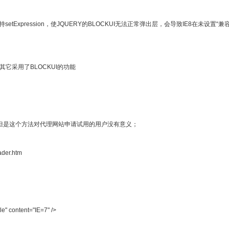
支持setExpression，使JQUERY的BLOCKUI无法正常弹出层，会导致IE8在未设
它采用了BLOCKUI的功能
”，但是这个方法对代理网站申请试用的用户没有意义；
er.htm
e" content="IE=7" />