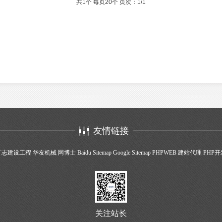
共1个 每页20个 页次：1/1
友情链接
广志建设工程
华友机械
网博士
Baidu Sitemap
Google Sitemap
PHPWEB
建站代理
PHP开
关注站长