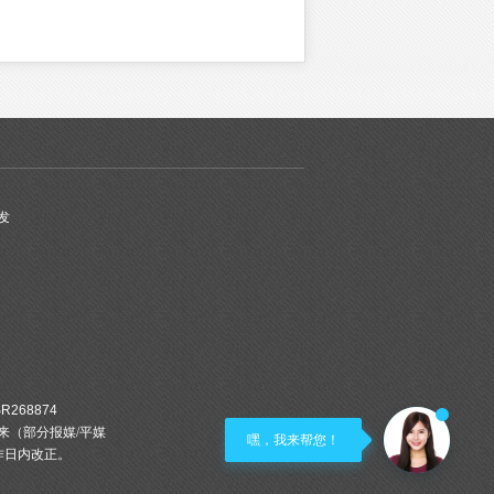
发
SR268874
来（部分报媒/平媒
嘿，我来帮您！
作日内改正。