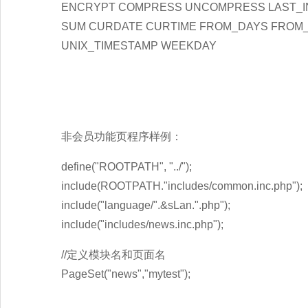
ENCRYPT COMPRESS UNCOMPRESS LAST_INSE
SUM CURDATE CURTIME FROM_DAYS FROM_
UNIX_TIMESTAMP WEEKDAY
非会员功能页程序样例：
define("ROOTPATH", "../");
include(ROOTPATH."includes/common.inc.php");
include("language/".&sLan.".php");
include("includes/news.inc.php");
//定义模块名和页面名
PageSet("news","mytest");