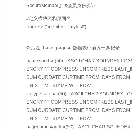
SecureMember(); #会员身份验证
//定义模块名和页面名
PageSet("member","mytest");
然后在_base_pageset数据表中插入一条记录
name varchar(50) ASCII CHAR SOUNDEX 
ENCRYPT COMPRESS UNCOMPRESS LAST_INSE
SUM CURDATE CURTIME FROM_DAYS FROM_
UNIX_TIMESTAMP WEEKDAY
coltype varchar(50) ASCII CHAR SOUNDE
ENCRYPT COMPRESS UNCOMPRESS LAST_INSE
SUM CURDATE CURTIME FROM_DAYS FROM_
UNIX_TIMESTAMP WEEKDAY
pagename varchar(50) ASCII CHAR SOUN