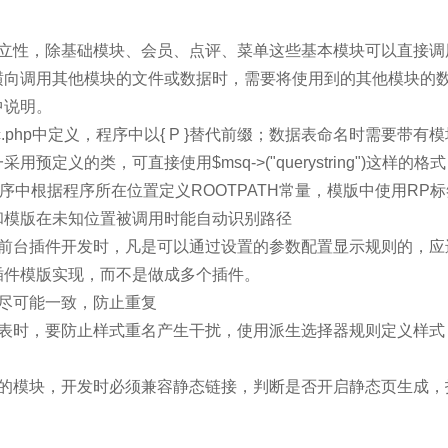
独立性，除基础模块、会员、点评、菜单这些基本模块可以直接调
横向调用其他模块的文件或数据时，需要将使用到的其他模块的
中说明。
.inc.php中定义，程序中以{ P }替代前缀；数据表命名时需要
定义的类，可直接使用$msq->("querystring")这样的格式
序中根据程序所在位置定义ROOTPATH常量，模版中使用RP标签
和模版在未知位置被调用时能自动识别路径
，前台插件开发时，凡是可以通过设置的参数配置显示规则的，应
插件模版实现，而不是做成多个插件。
名尽可能一致，防止重复
式表时，要防止样式重名产生干扰，使用派生选择器规则定义样式
面的模块，开发时必须兼容静态链接，判断是否开启静态页生成，