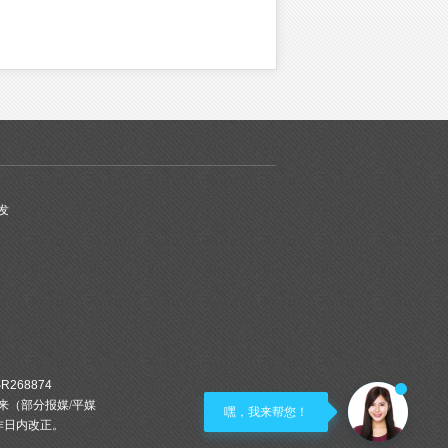
发
SR268874
来（部分报媒/平媒
嘿，我来帮您！
作日内改正。