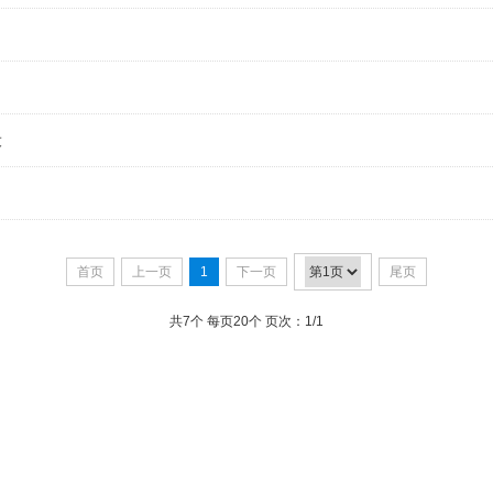
设
首页
上一页
1
下一页
尾页
共7个 每页20个 页次：1/1