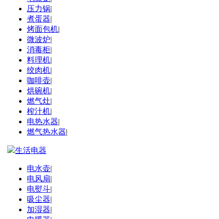
压力锅
|
煮蛋器
|
烤面包机
|
微波炉
|
消毒柜
|
料理机
|
绞肉机
|
咖啡壶
|
烘碗机
|
燃气灶
|
榨汁机
|
电热水器
|
燃气热水器
|
生活电器
电水壶
|
电风扇
|
电熨斗
|
吸尘器
|
加湿器
|