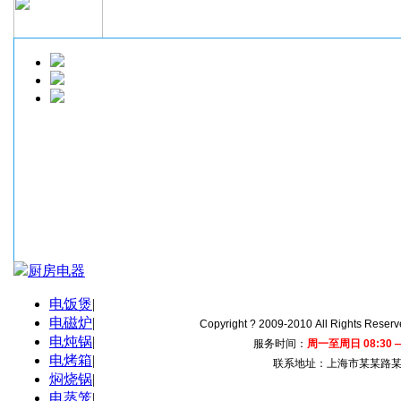
美的豆浆机
￥500.00
九阳料理机JYL-A021
￥300.00
九阳豆浆机JYDZ-29
￥300.00
松下SR-MS182电饭煲
￥800.00
厨房电器
电饭煲
|
松下SR-CCK05-N电饭煲
￥800.00
电磁炉
|
Copyright ? 2009-2010 All Righ
电炖锅
|
服务时间：
周一至周日 08:30 —
电烤箱
|
联系地址：上海市某某路某大
焖烧锅
|
电蒸笼
|