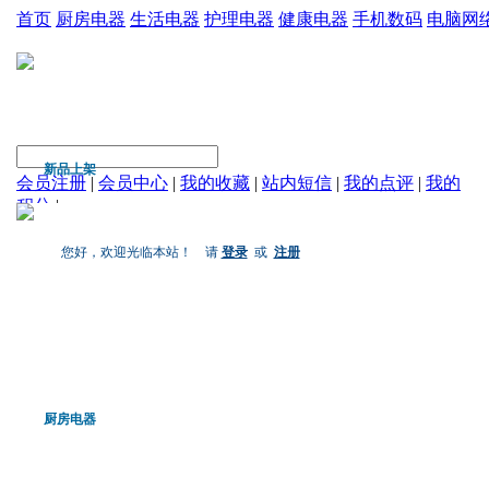
首页
厨房电器
生活电器
护理电器
健康电器
手机数码
电脑网
新品上架
会员注册
|
会员中心
|
我的收藏
|
站内短信
|
我的点评
|
我的
积分
|
您好，欢迎光临本站！ 请
登录
或
注册
厨房电器