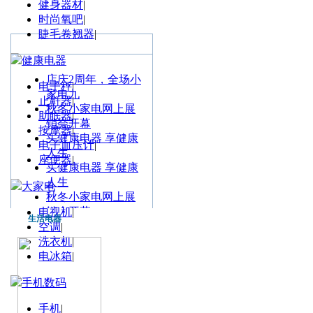
健身器材
|
时尚氧吧
|
睫毛卷翘器
|
最新公告
健康电器
店庆2周年，全场小
电子秤
|
家电九
止鼾器
|
秋冬小家电网上展
助眠器
|
销会开幕
按摩器
|
买健康电器 享健康
电子血压计
|
人生
座便器
|
买健康电器 享健康
人生
大家电
秋冬小家电网上展
销会开幕
电视机
|
生活电器
母亲节送什么?来家
空调
|
电城看
洗衣机
|
店庆2周年，全场小
电冰箱
|
家电九
手机数码
长虹液晶电视促销
专场
手机
|