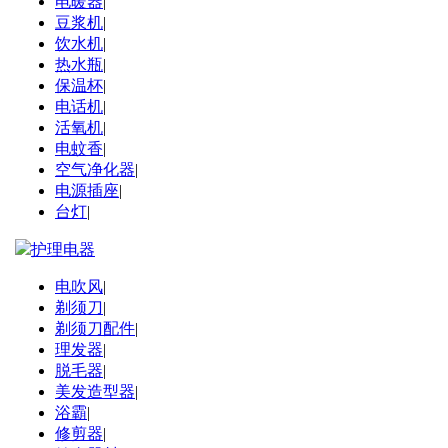
电暖器
|
豆浆机
|
饮水机
|
热水瓶
|
保温杯
|
电话机
|
活氧机
|
电蚊香
|
空气净化器
|
电源插座
|
台灯
|
护理电器
电吹风
|
剃须刀
|
剃须刀配件
|
理发器
|
脱毛器
|
美发造型器
|
浴霸
|
修剪器
|