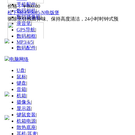
关于家电商城成品
手机配件
|
价格：
￥800.00
网站
数码相机
|
松下SR-CCK05-N电饭煲
数码摄像机
|
驱除烹饪残留异味、保持高度清洁，24小时时钟式预
录音笔
|
GPS导航
|
数码相框
|
MP3/4/5
|
数码配件
|
电脑网络
价格：
￥800.00
松下SR-MS182电饭煲
U盘
|
满足了人们口味的需要,更倡导着食用粗粮、均衡营
鼠标
|
键盘
|
音箱
|
机箱
|
摄像头
|
显示器
|
键鼠套装
|
价格：
￥500.00
机箱电源
|
九阳豆浆机JYDZ-32B
散热底座
|
运动型 精明理财型 时尚爱美型 小资型 事业型
耳机/耳麦
|