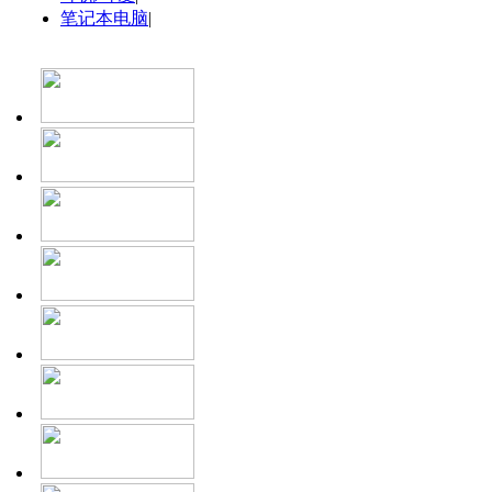
笔记本电脑
|
价格：
￥500.00
美的豆浆机
五谷 米糊 八宝 湿豆 干豆 果蔬 其他